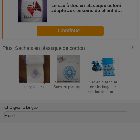
Le sac à dos en plastique coloré
adapté aux besoins du client de
cordon met en sac pour le
déplacement/chaussures/jouets
Continuer
Sachets en plastique de cordon
Plus
Sacs en plastique
Vêtements CPE
Sac en plastique
Le rouge 
recyclables
Sacs en plastique
de stockage de
à l'humi
cordon de bande
givré le 
dessinée pour la
adapté i
chaussette de
de Noël d
sous-vêtements
de co
Changez la langue
de serviette
French