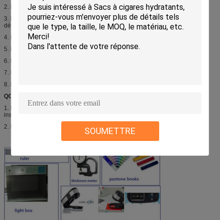
2. Nous renvoyons la preuve d'illustration après composé pour approbation ;
3. Le client approuvent l'illustration après vérification de la taille, couleurs,
détails… ;
4. Nous faisons des échantillons (si nécessaire) ;
5. Des échantillons ont été approuvés par le client (si nécessaire) ;
6. Production en série ;
7. Inspection interne ou tiers inspection ;
8. Expédition ;
QC :
1. Nous avons les personnes internes de QC et l'instrument spécialisé pour
inspecter des sacs avant l'emballage et pour garantir de haute qualité ;
2. Les clients peuvent s'charger de la tiers inspection avant l'expédition ;
SOUMETTRE