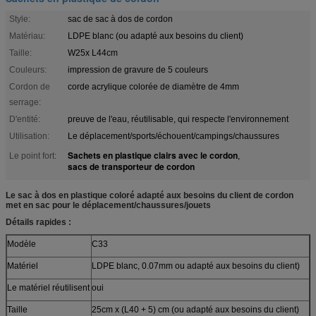
Style:
sac de sac à dos de cordon
Matériau:
LDPE blanc (ou adapté aux besoins du client)
Taille:
W25x L44cm
Couleurs:
impression de gravure de 5 couleurs
Cordon de
corde acrylique colorée de diamètre de 4mm
serrage:
D'entité:
preuve de l'eau, réutilisable, qui respecte l'environnement
Utilisation:
Le déplacement/sports/échouent/campings/chaussures
Sachets en plastique clairs avec le cordon
Le point fort:
,
sacs de transporteur de cordon
Le sac à dos en plastique coloré adapté aux besoins du client de cordon
met en sac pour le déplacement/chaussures/jouets
Détails rapides :
Modèle
C33
Matériel
LDPE blanc, 0.07mm ou adapté aux besoins du client)
Le matériel réutilisent
oui
Taille
25cm x (L40 + 5) cm (ou adapté aux besoins du client)