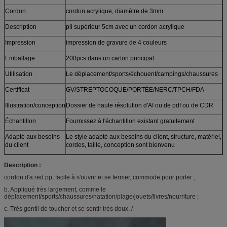
Cordon
cordon acrylique, diamètre de 3mm
Description
pli supérieur 5cm avec un cordon acrylique
Impression
impression de gravure de 4 couleurs
Emballage
200pcs dans un carton principal
Utilisation
Le déplacement/sports/échouent/campings/chaussures
Certificat
GV/STREPTOCOQUE/PORTÉE/NERC/TPCH/FDA
Illustration/conception
Dossier de haute résolution d'AI ou de pdf ou de CDR
Échantillon
Fournissez à l'échantillon existant gratuitement
Adapté aux besoins
Le style adapté aux besoins du client, structure, matériel,
du client
cordes, taille, conception sont bienvenu
Description :
cordon d'a.red pp, facile à s'ouvrir et se fermer, commode pour porter ;
b. Appliqué très largement, comme le
déplacement/sports/chaussures/natation/plage/jouets/livres/nourriture ;
c. Très gentil de toucher et se sentir très doux. /