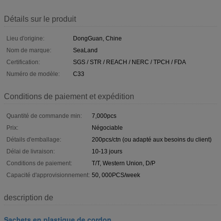
Détails sur le produit
Lieu d'origine:
DongGuan, Chine
Nom de marque:
SeaLand
Certification:
SGS / STR / REACH / NERC / TPCH / FDA
Numéro de modèle:
C33
Conditions de paiement et expédition
Quantité de commande min:
7,000pcs
Prix:
Négociable
Détails d'emballage:
200pcs/ctn (ou adapté aux besoins du client)
Délai de livraison:
10-13 jours
Conditions de paiement:
T/T, Western Union, D/P
Capacité d'approvisionnement:
50, 000PCS/week
description de
Sachets en plastique de cordon