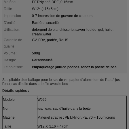
Matériau:
PET/Nylon/LDPE, 0.16mm
Taille:
W12* (L15+5cm)
Impression:
0-7 impression de gravure de couleurs
D'entité:
Barrière, sécurité
Utilisation:
détergent de blanchisserie, savon liquide, gel, huile,
cream.water
Garantie de
GV, FDA, portée, RoHS
qualité:
Volume:
500g
Design:
Personnalisé
empaquetage jailli de poches
tenez la poche de bec
Le point fort:
,
Sac pliable d'emballage pour le sac de vin papier d'aluminium de l'eau/, jus,
l'eau, sac d'huile dans la boîte avec le bec
Détails rapides :
Modèle
W026
Nom
jus, l'eau, sac d'huile dans la boîte
Matériel
Matériel stratifié : PET/Nylon/PE, 70 – 150microns
Taille
W12 X (L16 + 4) cm