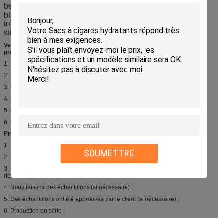
bec pour le savon liquide/détergent de
blanchisserie/essence ; Matériel stratifié pour rendre le sac
très fort, non-fuite, sécurité, barrière ; 3 ou 4 couches de
structure rendent le sac fort pour remplir 1L – 22L.
Veuillez fournir au-dessous des détails si vous avez besoin de citation
précise.
1. Style du sac (montrez-nous les images si possible) ;
2. Matériel et épaisseur ;
3. Taille ;
4. Impression (conception) ;
5. Quantité ;
6. D'autres détails ou accessoires que vous avez exigés ;
Processus de fabrication :
1. Le client fournissent la conception/illustration ;
SOUMETTRE
2. Nous renvoyons la preuve d'illustration après composé pour approbation ;
3. Le client approuvent l'illustration après vérification de la taille, couleurs,
détails… ;
4. Nous faisons des échantillons (si nécessaire) ;
5. Des échantillons ont été approuvés par le client (si nécessaire) ;
6. Production en série ;