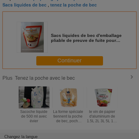
Sacs liquides de bec
tenez la poche de bec
,
Sacs liquides de bec d'emballage
pliable de preuve de fuite pour
l'aliment pour bébé
Continuer
Tenez la poche avec le bec
Plus
Sacoche liquide
La forme spéciale
le vin de papier
Capacité 
de 500 ml avec
tiennent la poche
d'aluminium de
Juice Al
évier
de bec, poche
1.5L 2L 3L 5L 10L
Foil Pouc
liquide en
tiennent Juice
avec le 
plastique avec le
Pouches With
papil
bec 100ml 200ml
Butterfly Valve
Changez la langue