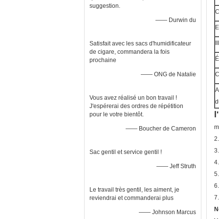
suggestion.
C
—— Durwin du
E
I
Satisfait avec les sacs d'humidificateur
de cigare, commandera la fois
É
prochaine
—— ONG de Natalie
C
A
Vous avez réalisé un bon travail !
d
J'espérerai des ordres de répétition
l
pour le votre bientôt.
m
—— Boucher de Cameron
2
3
Sac gentil et service gentil !
4
—— Jeff Struth
5
6.
Le travail très gentil, les aiment, je
7
reviendrai et commanderai plus
N
—— Johnson Marcus