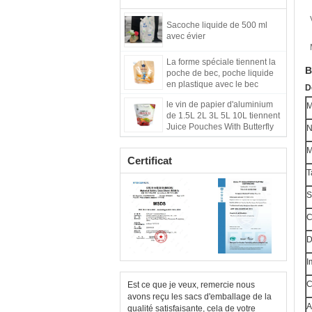
Sacoche liquide de 500 ml
avec évier
La forme spéciale tiennent la
B
poche de bec, poche liquide
en plastique avec le bec
D
100ml 200ml
le vin de papier d'aluminium
M
de 1.5L 2L 3L 5L 10L tiennent
Juice Pouches With Butterfly
Valve
M
Certificat
T
S
C
D
I
C
Est ce que je veux, remercie nous
avons reçu les sacs d'emballage de la
A
qualité satisfaisante, cela de votre