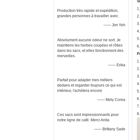
V
1
Production très rapide et expédition,
grandes personnes à travailler avec.
2
3.
—— Jim Yeh
4
5.
Absolument aucune odeur ne sort. Je
maintiens les herbes coupées et rôties
6
dans les sacs, et elles fonctionnent des
P
merveilles.
1.
—— Erika
2
3.
Parfait pour adapter mes métiers
4
dedans et regarder toujours ce qui est
intérieur, l'achètera encore
5
6
—— Mely Corea
7
8
Ces sacs sont impressionnants pour
notre ligne de café. Merci Anita
—— Brittany Sade