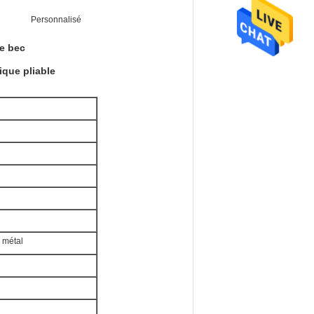
Personnalisé
de bec
ique pliable
n métal