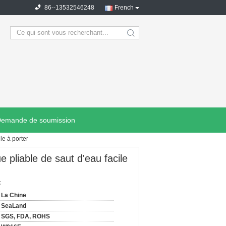
86--13532546248
French
search
emande de soumission
le à porter
e pliable de saut d'eau facile
:
La Chine
SeaLand
SGS, FDA, ROHS