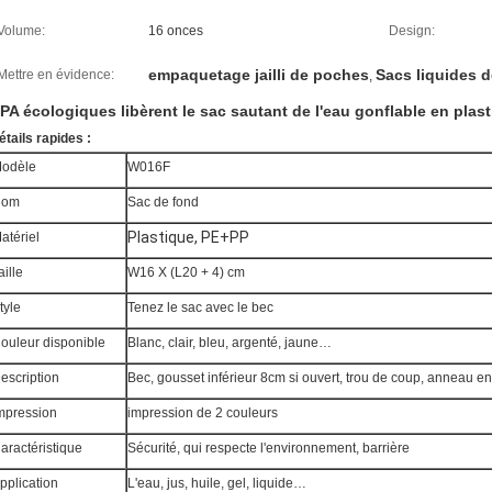
Volume:
16 onces
Design:
empaquetage jailli de poches
Sacs liquides 
Mettre en évidence:
,
PA écologiques libèrent le sac sautant de l'eau gonflable en plast
étails rapides :
odèle
W016F
Nom
Sac de fond
Plastique, PE+PP
atériel
aille
W16 X (L20 + 4) cm
tyle
Tenez le sac avec le bec
ouleur disponible
Blanc, clair, bleu, argenté, jaune…
escription
Bec, gousset inférieur 8cm si ouvert, trou de coup, anneau e
mpression
impression de 2 couleurs
aractéristique
Sécurité, qui respecte l'environnement, barrière
pplication
L'eau, jus, huile, gel, liquide…