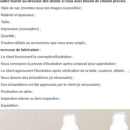
euillez fournir au-dessous des détails si vous avez besoin de citation précise.
. Style du sac (montrez-nous les images si possible) ;
. Matériel et épaisseur ;
 Taille ;
. Impression (conception) ;
 Quantité ;
. D'autres détails ou accessoires que vous avez exigés ;
rocessus de fabrication :
 Le client fournissent la conception/illustration ;
. Nous renvoyons la preuve d'illustration après composé pour approbation ;
 Le client approuvent l'illustration après vérification de la taille, couleurs, détails… ;
. Nous faisons des échantillons (si nécessaire) ;
. Des échantillons ont été approuvés par le client (si nécessaire) ;
. Production en série ;
. Inspection interne ou tiers inspection ;
. Expédition ;