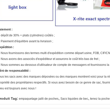
aiement :
. dépôt de 30% + plats (cylindres) coûtés ;
. Paiement d'équilibre avant la livraison ;
xpédition :
. Nous fournissons des termes multi d'expédition comme départ usine, FOB, CIF/CN
. Nous avons des associés d'expéditeur et assurons le coût très bas de fret ;
. Nous sommes au-dessous d'utilisateur de compte de messagers et fournissons la l
éni de responsabilité :
ous les sacs avec des marques déposées ou des marques montrent voici pour la réfé
ropriété des propriétaires respectifs. Si vous avez besoin de ce genre de sac, fourn
ieu est toujours avec nous !
,
,
roduit Tag:
empaquetage jailli de poches
Sacs liquides de bec
tenez la poche