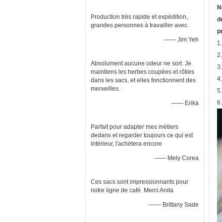
N
Production très rapide et expédition,
d
grandes personnes à travailler avec.
p
—— Jim Yeh
1
2
Absolument aucune odeur ne sort. Je
3.
maintiens les herbes coupées et rôties
4
dans les sacs, et elles fonctionnent des
merveilles.
5.
6
—— Erika
Parfait pour adapter mes métiers
dedans et regarder toujours ce qui est
intérieur, l'achètera encore
—— Mely Corea
Ces sacs sont impressionnants pour
notre ligne de café. Merci Anita
—— Brittany Sade