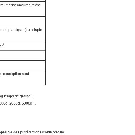
rou/herbes/nourriture/thé
le de plastique (ou adapté
ENV
le, conception sont
ong temps de graine ;
, 1000g, 2000g, 5000g…
'épreuve des putréfactions/d'anticorrosiv