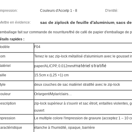
Impression:
Couleurs d'Accetp 1 - 8
D'entité:
sac de ziplock de feuille d'aluminium
sacs de
Mettre en évidence:
,
'emballage fait sur commande de nourriture/thé de café de papier d'emballage de p
étails rapides :
odèle
F04
Nom
Tenez le sac zip-lock métallisé d'aluminium avec le gousset i
matériel stratifié
atériel
paper/AL/CPP, 0.012mm/
aille
15.5cm x (L25 +1) cm
tyle
deux couches de sac matériel stratifié avec le zip-lock
ouleur
Or/argent/Mylar/clairs…
escription
zip-lock supérieur à s'ouvrir et sac étroit, entailles violentes,
ouvert
mpression
Le multiple colore l'impression de gravure (acceptez 1 – 10 c
aractéristique
étanche à l'humidité, opaque, barrière