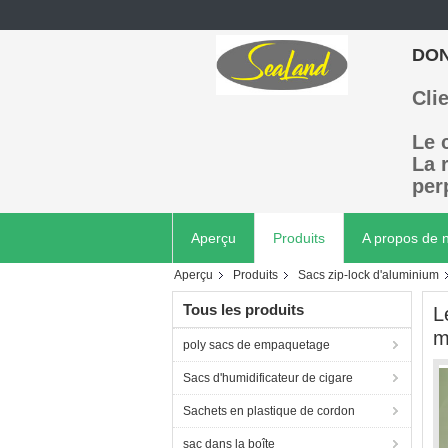
DON
Cli
Le 
La 
per
Aperçu
Produits
A propos de 
Aperçu
Produits
Sacs zip-lock d'aluminium
Tous les produits
L
m
poly sacs de empaquetage
Sacs d'humidificateur de cigare
Sachets en plastique de cordon
sac dans la boîte