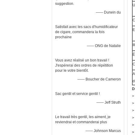
suggestion.
U
—— Durwin du
C
Satisfait avec les sacs d'humidificateur
E
de cigare, commandera la fois
prochaine
I
—— ONG de Natalie
É
Vous avez réalisé un bon travail !
C
J'espérerai des ordres de répétition
pour le votre bientôt.
A
—— Boucher de Cameron
d
D
Sac gentil et service gentil !
>
—— Jeff Struth
>
>
Le travail très gentil, les aiment, je
>
reviendrai et commanderai plus
>
—— Johnson Marcus
>