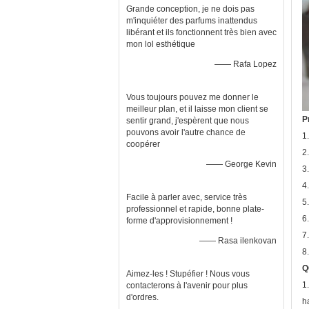
Grande conception, je ne dois pas
m'inquiéter des parfums inattendus
libérant et ils fonctionnent très bien avec
mon lol esthétique
—— Rafa Lopez
Vous toujours pouvez me donner le
meilleur plan, et il laisse mon client se
P
sentir grand, j'espèrent que nous
pouvons avoir l'autre chance de
1.
coopérer
2
—— George Kevin
3.
4
Facile à parler avec, service très
5
professionnel et rapide, bonne plate-
6
forme d'approvisionnement !
7
—— Rasa ilenkovan
8
Q
Aimez-les ! Stupéfier ! Nous vous
1
contacterons à l'avenir pour plus
d'ordres.
h