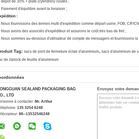
. dépôt de 30% + plats (cylindres) coûtés ;
. Paiement d'équilibre avant la livraison ;
xpédition :
. Nous fournissons des termes multi d'expédition comme départ usine, FOB, CIF/CN
. Nous avons des associés d'expéditeur et assurons le coût très bas de fret ;
. Nous sommes au-dessous d'utilisateur de compte de messagers et fournissons la l
,
roduit Tag:
sacs de joint de fermeture éclair d'aluminium
sacs d'aluminium de 
ac de ziplock de feuille d'aluminium
oordonnées
ONGGUAN SEALAND PACKAGING BAG
Envoyez votre deman
O., LTD
ersonne à contacter:
Mr. Arthur
éléphone:
135 3254 6248
élécopieur:
86--13532546248