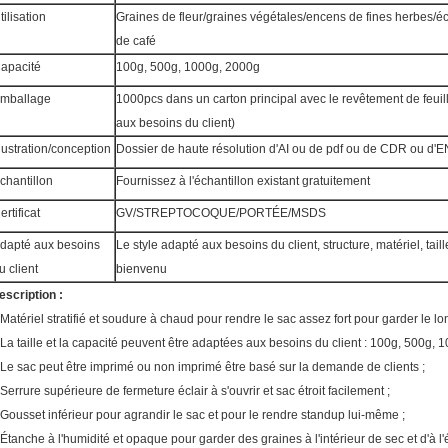
tilisation
Graines de fleur/graines végétales/encens de fines herbes/éc
de café
apacité
100g, 500g, 1000g, 2000g
mballage
1000pcs dans un carton principal avec le revêtement de feuil
aux besoins du client)
llustration/conception
Dossier de haute résolution d'AI ou de pdf ou de CDR ou d'
chantillon
Fournissez à l'échantillon existant gratuitement
ertificat
GV/STREPTOCOQUE/PORTÉE/MSDS
dapté aux besoins
Le style adapté aux besoins du client, structure, matériel, tail
u client
bienvenu
escription :
 Matériel stratifié et soudure à chaud pour rendre le sac assez fort pour garder le l
 La taille et la capacité peuvent être adaptées aux besoins du client : 100g, 500g
 Le sac peut être imprimé ou non imprimé être basé sur la demande de clients ;
 Serrure supérieure de fermeture éclair à s'ouvrir et sac étroit facilement ;
 Gousset inférieur pour agrandir le sac et pour le rendre standup lui-même ;
 Étanche à l'humidité et opaque pour garder des graines à l'intérieur de sec et d'à l