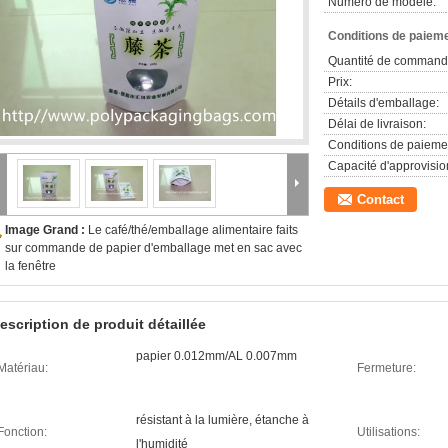
Numéro de modèle:
Conditions de paieme
Quantité de command
Prix:
Détails d'emballage:
Délai de livraison:
Conditions de paieme
Capacité d'approvisi
Contact
Image Grand :
Le café/thé/emballage alimentaire faits
sur commande de papier d'emballage met en sac avec
la fenêtre
escription de produit détaillée
papier 0.012mm/AL 0.007mm
Matériau:
Fermeture:
résistant à la lumière, étanche à
Fonction:
Utilisations:
l'humidité