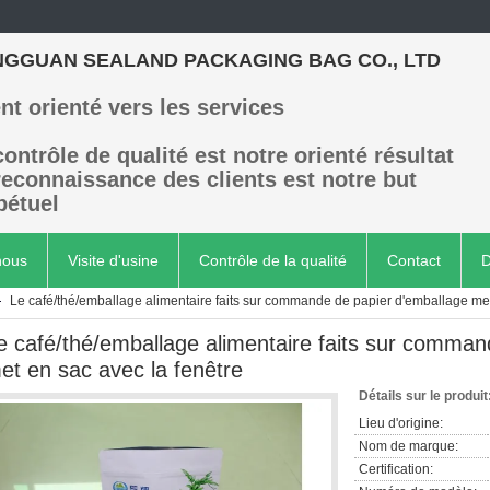
GGUAN SEALAND PACKAGING BAG CO., LTD
ent orienté vers les services
contrôle de qualité est notre orienté résultat
reconnaissance des clients est notre but
pétuel
nous
Visite d'usine
Contrôle de la qualité
Contact
D
Le café/thé/emballage alimentaire faits sur commande de papier d'emballage met
e café/thé/emballage alimentaire faits sur comman
et en sac avec la fenêtre
Détails sur le produit
Lieu d'origine:
Nom de marque:
Certification: