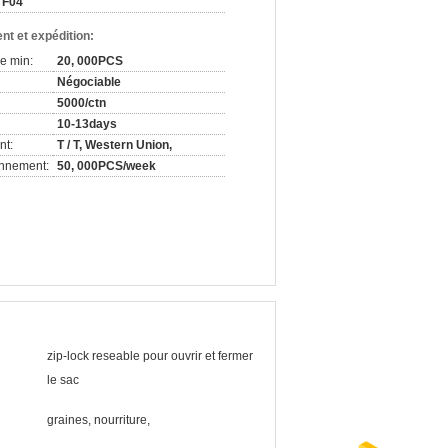
F04
nt et expédition:
e min:
20, 000PCS
Négociable
5000/ctn
10-13days
nt:
T / T, Western Union,
onnement:
50, 000PCS/week
zip-lock reseable pour ouvrir et fermer
le sac
graines, nourriture,