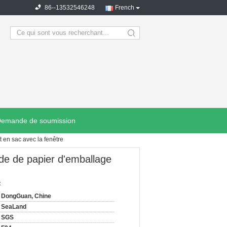
86--13532546248
French
search
emande de soumission
 en sac avec la fenêtre
de de papier d'emballage
:
DongGuan, Chine
SeaLand
SGS