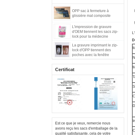
OPP sac à fermeture à
glissière mat composite
L'impression de gravure
d'OEM tiennent les sacs zip-
L
lock pour la médecine
D
chinoise
La gravure imprimant le zip-
M
lock d'OPP tiennent des
poches avec la fenêtre
transparente
M
Certificat
T
S
C
D
I
Est ce que je veux, remercie nous
avons reçu les sacs d'emballage de la
C
qualité satisfaisante, cela de votre