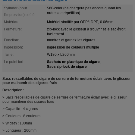
Sylinder (pour
$60/color (ne chargera pas encore quand les
ordres de répétition)
l'impression) coûté:
Matériau:
Matériel stratifié par OPP/LDPE, 0.06mm
Fermeture:
zip-lock avec le glisseur à s'ouvrir et le sac étroit
facilement
Fonction:
montrez et gardez les cigares
Impression:
impression de couleurs multiple
Taille:
W180 x L260mm
Sachets en plastique de cigare
Le point fort:
,
Sacs zip-lock de cigare
Sacs rescellables de cigare de serrure de fermeture éclair avec le glisseur
pour maintenir des cigares frais
Description :
> Sacs rescellables de cigare de serrure de fermeture éclair avec le glisseur
pour maintenir des cigares frais
> Capacité : 4 cigares
> Couleurs : 8 couleurs
> Wideth : 180mm
> Longueur : 260mm