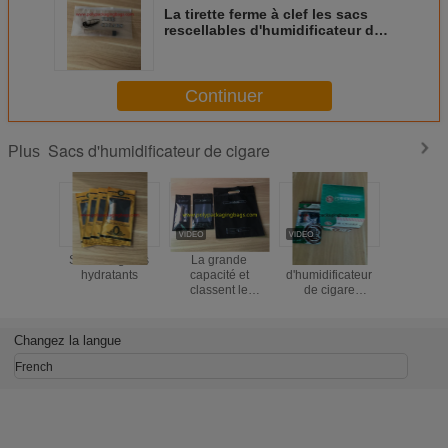
La tirette ferme à clef les sacs
rescellables d'humidificateur de
cigare avec la couleur blanche
stratifiée par LDPE de glisseur
Continuer
Sacs d'humidificateur de cigare
Plus
Sacs à cigares
La grande
Sacs
Anti s
hydratants
capacité et
d'humidificateur
d'humidif
classent le
de cigare
de cig
système hydraté
imprimés par vert
humidifi
par sac
de la boîte de
corrosif 
d'emballage de
présentation
avec le z
Changez la langue
20 cigares à
BOPP
rescell
l'intérieur
French