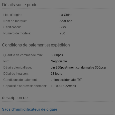
Détails sur le produit
Lieu d'origine:
La Chine
Nom de marque:
SeaLand
Certification:
SGS
Numéro de modèle:
Y80
Conditions de paiement et expédition
Quantité de commande min:
3000pcs
Prix:
Négociable
Détails d'emballage:
ctn 250pcs/inner ; ctn du maître 300pcs/
Délai de livraison:
13 jours
Conditions de paiement:
union occidentale, T/T,
Capacité d'approvisionnement:
10, 000PCS/week
description de
Sacs d'humidificateur de cigare