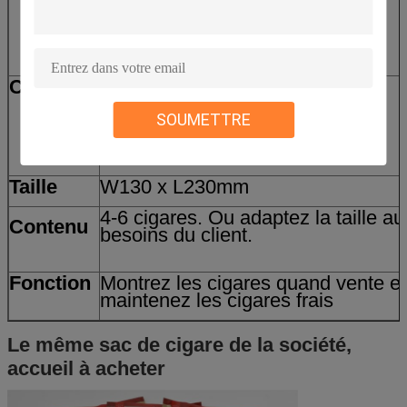
Couleur
Une à huit couleurs. Dépend
l'illustration
SOUMETTRE
Taille
W130 x L230mm
4-6 cigares. Ou adaptez la taille au
Contenu
besoins du client.
Fonction
Montrez les cigares quand vente et
maintenez les cigares frais
Le même sac de cigare de la société,
accueil à acheter