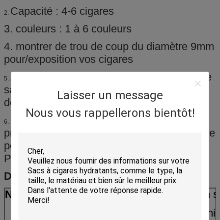
Capacité : 4-6 cigares
2.
3. couleurs : 1 à 6 couleurs
4. montrer de trou de coup du diamètre 9mm
pour/exposition vos cigares
Zip-lock rescellable pour ouvrir et fermer le
5.
sac facilement, commode pour porter avec
Laisser un message
des cigares
Nous vous rappellerons bientôt!
Nous sommes la fabrication
6.
professionnelle pour faire des sacs de cigare
pour beaucoup de marques comme ,
Perdomo, JR, Cohiba, Montecristo…
Détail rapide :
Nom
L'humidificateur de cigare met en 
pour le
Cuba/Nicaragua/Colombie/Domini