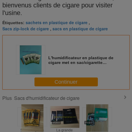
bienvenus clients de cigare pour visiter
l'usine.
sachets en plastique de cigare
Étiquettes:
,
Sacs zip-lock de cigare
sacs en plastique de cigare
,
L'humidificateur en plastique de
cigare met en sac/cigarette
empaquetant les sacs W130x
L230mm
Continuer
Sacs d'humidificateur de cigare
Plus
Sacs à cigares
La grande
Sacs
Anti s