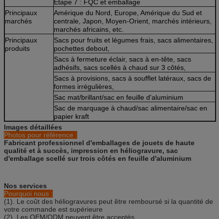
Étape 7 : FQC et emballage
Principaux
Amérique du Nord, Europe, Amérique du Sud et
marchés
centrale, Japon, Moyen-Orient, marchés intérieurs,
marchés africains, etc.
Principaux
Sacs pour fruits et légumes frais, sacs alimentaires,
produits
pochettes debout,
Sacs à fermeture éclair, sacs à en-tête, sacs
adhésifs, sacs scellés à chaud sur 3 côtés,
Sacs à provisions, sacs à soufflet latéraux, sacs de
formes irrégulières,
Sac mat/brillant/sac en feuille d'aluminium
Sac de marquage à chaud/sac alimentaire/sac en
papier kraft
Images détaillées
Photos pour référence :
Fabricant professionnel d'emballages de jouets de haute
qualité et à succès, impression en héliogravure, sac
d'emballage scellé sur trois côtés en feuille d'aluminium
Nos services
Pourquoi nous :
(1). Le coût des héliogravures peut être remboursé si la quantité de
votre commande est supérieure
(2). Les OEM/ODM peuvent être acceptés