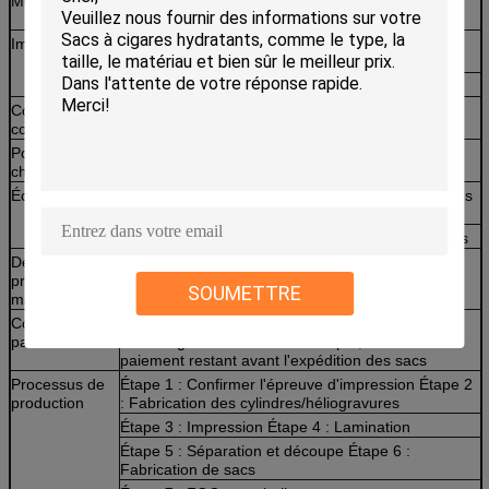
MOQ
2000 pièces, plus la quantité commandée est
importante, moins c'est cher ^0^ ^0^
Impression
Impression intérieure en héliogravure CMJN
(jusqu'à 10 couleurs)
Format de fichier : fichier AI / PDF / EPS / CDR
Conditions
EXW/FOB/CIF ; autres
commerciales
Port de
Shenzhen, Hong Kong, Guangzhou
chargement
Échantillons
Des échantillons simples et imprimés peuvent vous
être fournis
Délai de fabrication des échantillons de 3 à 7 jours
Délai de
Dans les 15 jours (mais en fonction de la quantité
production de
de votre commande)
SOUMETTRE
masse
Conditions de
70 % du paiement des marchandises et de toutes
paiement
les héliogravures à titre d'acompte, 30 % du
paiement restant avant l'expédition des sacs
Processus de
Étape 1 : Confirmer l'épreuve d'impression Étape 2
production
: Fabrication des cylindres/héliogravures
Étape 3 : Impression Étape 4 : Lamination
Étape 5 : Séparation et découpe Étape 6 :
Fabrication de sacs