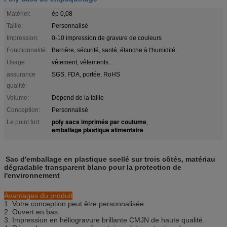
Matériel:
ép 0,08
Taille:
Personnalisé
Impression:
0-10 impression de gravure de couleurs
Fonctionnalité:
Barrière, sécurité, santé, étanche à l'humidité
Usage:
vêtement, vêtements…
assurance
SGS, FDA, portée, RoHS
qualité:
Volume:
Dépend de la taille
Conception:
Personnalisé
poly sacs imprimés par coutume
Le point fort:
,
emballage plastique alimentaire
Sac d'emballage en plastique scellé sur trois côtés, matériau
dégradable transparent blanc pour la protection de
l'environnement
Avantages du produit
1. V
otre conception peut être personnalisée
.
2. O
uvert en bas
.
3. I
mpression en héliogravure brillante CMJN de haute qualité
.