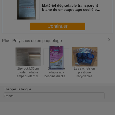
Matériel dégradable transparent
blanc de empaquetage scellé par
côtés de protection de
l'environnement de 3 poly sacs
Continuer
Poly sacs de empaquetage
Plus
Zip-lock L36cm
Sac pourpre
Les sachets en
Poly s
biodégradable
adapté aux
plastique
d'emba
empaquetant de
besoins du client
recyclables
étanch
poly sacs auto-
de papier
d'emballage
l'humidité
adhésifs pour le
aluminium pour
dégagent les sacs
en plas
vêtement
des semelles
zip-lock pour le
refermabl
Changez la langue
intérieures,
bref emballage
les so
sachets en
vêtements/
French
plastique de
scellage