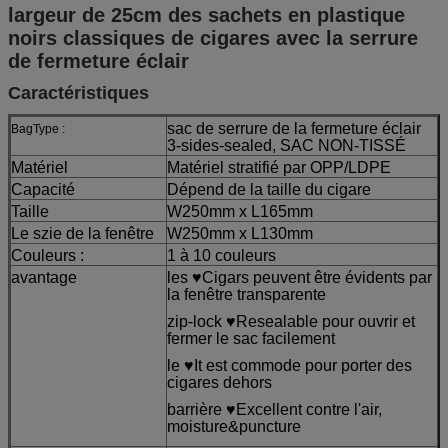
largeur de 25cm des sachets en plastique
noirs classiques de cigares avec la serrure
de fermeture éclair
Caractéristiques
sac de serrure de la fermeture éclair
BagType :
3-sides-sealed, SAC NON-TISSÉ
Matériel
Matériel stratifié par OPP/LDPE
Capacité
Dépend de la taille du cigare
Taille
W250mm x L165mm
Le szie de la fenêtre
W250mm x L130mm
Couleurs :
1 à 10 couleurs
avantage
les ♥Cigars peuvent être évidents par
la fenêtre transparente
zip-lock ♥Resealable pour ouvrir et
fermer le sac facilement
le ♥It est commode pour porter des
cigares dehors
barrière ♥Excellent contre l'air,
moisture&puncture