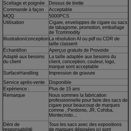
Scellage et poignée
Dessus de tirette
Commande à façon
Acceptable
MQQ
5000PCS
Utilisation
Cigare, enveloppes de cigare ou sacs
de tabagisme, promotion, emballage
de Tcommodity
Illustration/conception
La résolution AI ou pdf ou CDR de
taille classent
Échantillon
Aperçus gratuits de Provoide
Adapté aux besoins
La taille adaptée aux besoins du
du client
client, conception, couleur, logo,
marque sont acceptable
SurfaceHandling
Impression de gravure
Service après-vente
Disponible
Expérience :
Plus de 15 ans
Remarque
Nous sommes la fabrication
professionnelle pour faire des sacs de
cigare pour beaucoup de marques
comme , Perdomo, JR, Cohiba,
Montecristo…
Déni de
Tous les sacs avec des expositions
responsabilité
de marques déposées ici sont