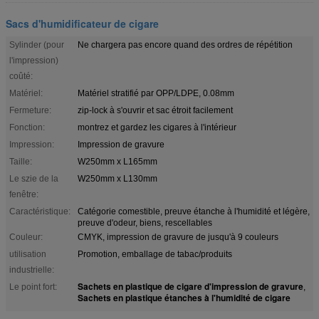
Sacs d'humidificateur de cigare
Sylinder (pour
Ne chargera pas encore quand des ordres de répétition
l'impression)
coûté:
Matériel:
Matériel stratifié par OPP/LDPE, 0.08mm
Fermeture:
zip-lock à s'ouvrir et sac étroit facilement
Fonction:
montrez et gardez les cigares à l'intérieur
Impression:
Impression de gravure
Taille:
W250mm x L165mm
Le szie de la
W250mm x L130mm
fenêtre:
Caractéristique:
Catégorie comestible, preuve étanche à l'humidité et légère,
preuve d'odeur, biens, rescellables
Couleur:
CMYK, impression de gravure de jusqu'à 9 couleurs
utilisation
Promotion, emballage de tabac/produits
industrielle:
Sachets en plastique de cigare d'impression de gravure
Le point fort:
,
Sachets en plastique étanches à l'humidité de cigare