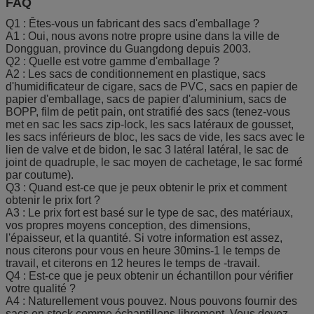
FAQ
Q1 : Êtes-vous un fabricant des sacs d'emballage ?
A1 : Oui, nous avons notre propre usine dans la ville de
Dongguan, province du Guangdong depuis 2003.
Q2 : Quelle est votre gamme d'emballage ?
A2 : Les sacs de conditionnement en plastique, sacs
d'humidificateur de cigare, sacs de PVC, sacs en papier de
papier d'emballage, sacs de papier d'aluminium, sacs de
BOPP, film de petit pain, ont stratifié des sacs (tenez-vous
met en sac les sacs zip-lock, les sacs latéraux de gousset,
les sacs inférieurs de bloc, les sacs de vide, les sacs avec le
lien de valve et de bidon, le sac 3 latéral latéral, le sac de
joint de quadruple, le sac moyen de cachetage, le sac formé
par coutume).
Q3 : Quand est-ce que je peux obtenir le prix et comment
obtenir le prix fort ?
A3 : Le prix fort est basé sur le type de sac, des matériaux,
vos propres moyens conception, des dimensions,
l'épaisseur, et la quantité. Si votre information est assez,
nous citerons pour vous en heure 30mins-1 le temps de
travail, et citerons en 12 heures le temps de -travail.
Q4 : Est-ce que je peux obtenir un échantillon pour vérifier
votre qualité ?
A4 : Naturellement vous pouvez. Nous pouvons fournir des
sacs en stock comme échantillons librement. Vous devez