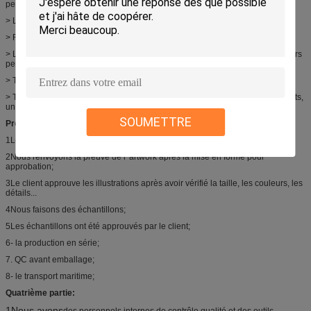
personnalisé, simple ou double);
> Le fond est recouvert d'une coque pour augmenter la capacité du sac;
> Résistant à l'humidité, imperméable à l'eau;
> Le style, le matériau, l'épaisseur, le fil, la taille, le design, le logo, les couleurs
personnalisés sont acceptables
> Très agréable au toucher ou au toucher;
> Très beau sac pour faire du shopping, emporter des cadeaux, des vêtements,
un téléphone portable, un téléphone cellulaire
SOUMETTRE
Processus de production:
1Le client fournit la conception ou les illustrations;
2Nous renvoyons la preuve de l' artwork après la mise en forme pour
approbation;
3Le client approuve les illustrations après avoir vérifié la taille, les couleurs, les
détails...
4Nous faisons des échantillons;
5Les échantillons ont été approuvés par le client;
6- la production en série;
7. QC avant emballage;
8- le transport maritime;
Quatrième partie:
1Nous avons
des personnels internes de contrôle qualité et des outils