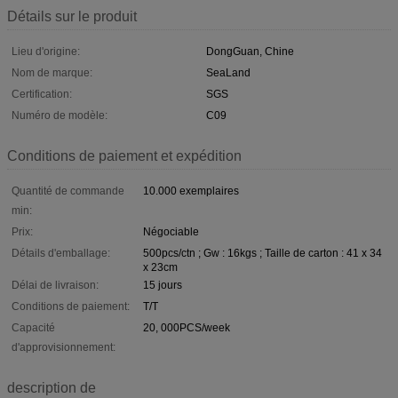
Détails sur le produit
Lieu d'origine:
DongGuan, Chine
Nom de marque:
SeaLand
Certification:
SGS
Numéro de modèle:
C09
Conditions de paiement et expédition
Quantité de commande
10.000 exemplaires
min:
Prix:
Négociable
Détails d'emballage:
500pcs/ctn ; Gw : 16kgs ; Taille de carton : 41 x 34
x 23cm
Délai de livraison:
15 jours
Conditions de paiement:
T/T
Capacité
20, 000PCS/week
d'approvisionnement:
description de