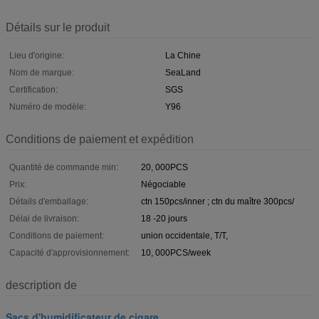
Détails sur le produit
Lieu d'origine:
La Chine
Nom de marque:
SeaLand
Certification:
SGS
Numéro de modèle:
Y96
Conditions de paiement et expédition
Quantité de commande min:
20, 000PCS
Prix:
Négociable
Détails d'emballage:
ctn 150pcs/inner ; ctn du maître 300pcs/
Délai de livraison:
18 -20 jours
Conditions de paiement:
union occidentale, T/T,
Capacité d'approvisionnement:
10, 000PCS/week
description de
Sacs d'humidificateur de cigare