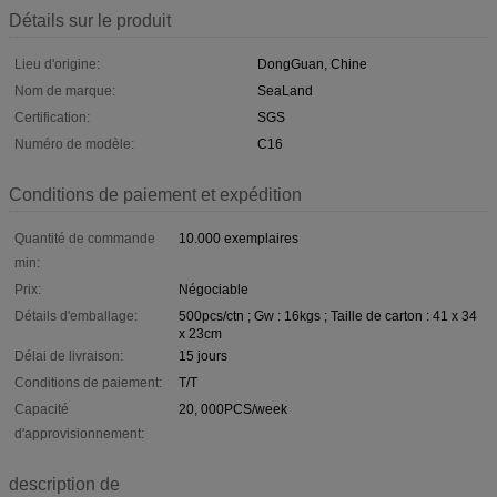
Détails sur le produit
Lieu d'origine:
DongGuan, Chine
Nom de marque:
SeaLand
Certification:
SGS
Numéro de modèle:
C16
Conditions de paiement et expédition
Quantité de commande
10.000 exemplaires
min:
Prix:
Négociable
Détails d'emballage:
500pcs/ctn ; Gw : 16kgs ; Taille de carton : 41 x 34
x 23cm
Délai de livraison:
15 jours
Conditions de paiement:
T/T
Capacité
20, 000PCS/week
d'approvisionnement:
description de