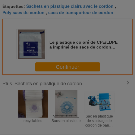
Sachets en plastique clairs avec le cordon
Étiquettes:
,
Poly sacs de cordon
sacs de transporteur de cordon
,
Le plastique coloré de CPE/LDPE
a imprimé des sacs de cordon
pour des jouets/cadeau
Continuer
Sachets en plastique de cordon
Plus
Sacs en plastique
Vêtements CPE
Sac en plastique
Le rouge 
recyclables
Sacs en plastique
de stockage de
à l'humi
cordon de bande
givré le 
dessinée pour la
adapté i
chaussette de
de Noël d