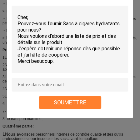
> Le fond est recouvert d'une coque pour augmenter la capacité du sac;
> Résistant à l'humidité, imperméable à l'eau;
> Le style, le matériau, l'épaisseur, le fil, la taille, le design, le logo, les couleurs
personnalisés sont acceptables
> Très agréable au toucher ou au toucher;
> Très beau sac pour faire du shopping, emporter des cadeaux, des vêtements,
un téléphone portable, un téléphone cellulaire
Processus de production:
1Le client fournit la conception ou les illustrations;
2Nous renvoyons la preuve de l' artwork après la mise en forme pour
approbation;
3Le client approuve les illustrations après avoir vérifié la taille, les couleurs, les
détails...
4Nous faisons des échantillons;
5Les échantillons ont été approuvés par le client;
SOUMETTRE
6- la production en série;
7- l' inspection;
8- le transport maritime;
Quatrième partie:
1Nous avons
des personnels internes de contrôle qualité et des outils
professionnels pour inspecter les sacs avant l'emballage;