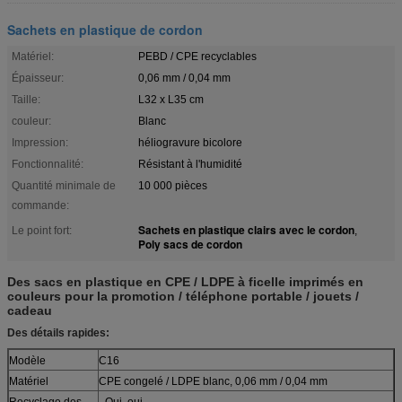
Sachets en plastique de cordon
Matériel:
PEBD / CPE recyclables
Épaisseur:
0,06 mm / 0,04 mm
Taille:
L32 x L35 cm
couleur:
Blanc
Impression:
héliogravure bicolore
Fonctionnalité:
Résistant à l'humidité
Quantité minimale de
10 000 pièces
commande:
Sachets en plastique clairs avec le cordon
Le point fort:
,
Poly sacs de cordon
Des sacs en plastique en CPE / LDPE à ficelle imprimés en
couleurs pour la promotion / téléphone portable / jouets /
cadeau
Des détails rapides:
Modèle
C16
Matériel
CPE congelé / LDPE blanc, 0,06 mm / 0,04 mm
Recyclage des
- Oui, oui.