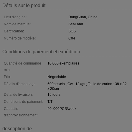
Détails sur le produit
Lieu d'origine:
DongGuan, Chine
Nom de marque:
SeaLand
Certification:
SGS
Numéro de modèle:
C04
Conditions de paiement et expédition
Quantité de commande
10.000 exemplaires
min:
Prix:
Négociable
Détails d'emballage:
500pcs/ctn ; Gw : 13kgs ; Taille de carton : 38 x 32
x 20cm
Délai de livraison:
15 jours
Conditions de paiement:
T/T
Capacité
40, 000PCS/week
d'approvisionnement:
description de