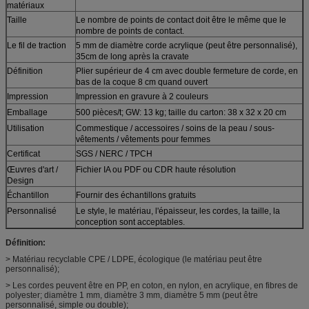
matériaux
Taille
Le nombre de points de contact doit être le même que le
nombre de points de contact.
Le fil de traction
5 mm de diamètre corde acrylique (peut être personnalisé),
35cm de long après la cravate
Définition
Plier supérieur de 4 cm avec double fermeture de corde, en
bas de la coque 8 cm quand ouvert
Impression
Impression en gravure à 2 couleurs
Emballage
500 pièces/t; GW: 13 kg; taille du carton: 38 x 32 x 20 cm
Utilisation
Commestique / accessoires / soins de la peau / sous-
vêtements / vêtements pour femmes
Certificat
SGS / NERC / TPCH
Œuvres d'art /
Fichier IA ou PDF ou CDR haute résolution
Design
Échantillon
Fournir des échantillons gratuits
Personnalisé
Le style, le matériau, l'épaisseur, les cordes, la taille, la
conception sont acceptables.
Définition:
> Matériau recyclable CPE / LDPE, écologique (le matériau peut être
personnalisé);
> Les cordes peuvent être en PP, en coton, en nylon, en acrylique, en fibres de
polyester; diamètre 1 mm, diamètre 3 mm, diamètre 5 mm (peut être
personnalisé, simple ou double);