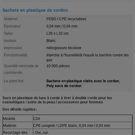
Sachets en plastique de cordon
Matériel:
PEBD / CPE recyclables
Épaisseur:
0,04 mm / 0,04 mm
Taille:
L26 x L32 cm
couleur:
Blanc
Impression:
héliogravure bicolore
Fonctionnalité:
étanche à l'humidité/à l'eau/à la barrière contre les
gaz
Quantité minimale de
10 000 pièces
commande:
Sachets en plastique clairs avec le cordon
Le point fort:
,
Poly sacs de cordon
Sacs en plastique de luxe à corde à tirer à double corde pour les
cosmétiques / soins de la peau / accessoires pour femmes
Des détails rapides:
Modèle
C04
Matériel
CPE congelé / LDPE blanc, 0,04 mm / 0,04 mm
Recyclage des
- Oui, oui.