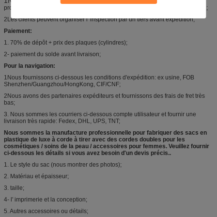
1Nous avons
des personnels internes de contrôle qualité et des outils
professionnels pour inspecter les sacs avant l'emballage et garantir la qualité;
2Les clients peuvent organiser l' inspection par un tiers avant expédition;
Paiement:
1. 70% de dépôt + prix des plaques (cylindres);
2- paiement du solde avant livraison;
Pour la navigation:
1Nous fournissons ci-dessous les conditions d'expédition: ex usine, FOB
Shenzhen/Guangzhou/HongKong, CIF/CNF;
2Nous avons des partenaires expéditeurs et fournissons des frais de fret très
bas;
3. Nous sommes les courriers ci-dessous compte utilisateur et fournir une
livraison très rapide: Fedex, DHL, UPS, TNT;
Nous sommes la manufacture professionnelle pour fabriquer des sacs en
plastique de luxe à corde à tirer avec des cordes doubles pour les
cosmétiques / soins de la peau / accessoires pour femmes. Veuillez fournir
ci-dessous les détails si vous avez besoin d'un devis précis..
1. Le style du sac (nous montrer des photos);
2. Matériau et épaisseur;
3. taille;
4- l' imprimerie et la conception;
5. Autres accessoires ou détails;