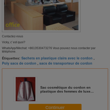
Contactez-nous
Vicky, c' est quoi?
WhatsApp/Wechat: +8613530473276 Vous pouvez nous contacter par
téléphone.
Sachets en plastique clairs avec le cordon
Étiquettes:
,
Poly sacs de cordon
sacs de transporteur de cordon
,
Sac cosmétique du cordon en
plastique des femmes de luxe
adapté aux besoins du client,
rose
Continuer