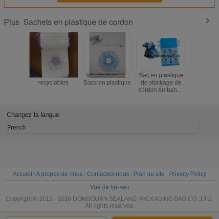
Sachets en plastique de cordon
Plus
Sacs en plastique
Vêtements CPE
Sac en plastique
Le rouge 
recyclables
Sacs en plastique
de stockage de
à l'humi
cordon de bande
givré le 
dessinée pour la
adapté i
chaussette de
de Noël d
sous-vêtements
de co
Changez la langue
de serviette
French
Accueil
|
A propos de nous
|
Contactez-nous
|
Plan du site
|
Privacy Policy
Vue de bureau
Copyright © 2015 - 2026 DONGGUAN SEALAND PACKAGING BAG CO., LTD.
All rights reserved.