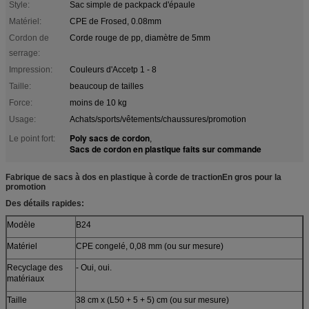
Style:
Sac simple de packpack d'épaule
Matériel:
CPE de Frosed, 0.08mm
Cordon de
Corde rouge de pp, diamètre de 5mm
serrage:
Impression:
Couleurs d'Accetp 1 - 8
Taille:
beaucoup de tailles
Force:
moins de 10 kg
Usage:
Achats/sports/vêtements/chaussures/promotion
Poly sacs de cordon
Le point fort:
,
Sacs de cordon en plastique faits sur commande
Fabrique de sacs à dos en plastique à corde de traction
En gros pour la
promotion
Des détails rapides:
Modèle
B24
Matériel
CPE congelé, 0,08 mm (ou sur mesure)
Recyclage des
- Oui, oui.
matériaux
Taille
38 cm x (L50 + 5 + 5) cm (ou sur mesure)