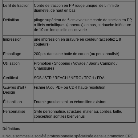
Le fil de traction
Corde de traction en PP rouge unique, de 5 mm de
diamètre, de haut en bas
Définition
pliage supérieur de 5 cm avec une corde de traction en PP,
œillets métalliques (anneaux) en bas, cartouche inférieure
de 10 cm lorsqu'elle est ouverte
Impression
une impression en gravure en couleur (acceptez 1 8
couleurs)
Emballage
200pcs dans une boîte de carton (ou personnalisé)
Utilisation
Promotion / Shopping / Voyage / Sport / Camping /
Chaussures
Certificat
SGS / STR / REACH / NERC / TPCH / FDA
Œuvres d'art /
Fichier IA ou PDF ou CDR haute résolution
Design
Échantillon
Fournir gratuitement un échantillon existant
Personnalisé
Style personnalisé, structure, matériau, cordes, taille,
conception sont les bienvenus
Définition:
> Nous sommes la société professionnelle spécialisée dans la promotion CPE