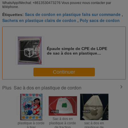
WhatsApp/Wechat: +8613530473276 Vous pouvez nous contacter par
téléphone.
Sacs de cordon en plastique faits sur commande
Étiquettes:
,
Sachets en plastique clairs de cordon
Poly sacs de cordon
,
Épaule simple de CPE de LDPE
de sac à dos en plastique
promotionnel de cordon, noire
Continuer
Sac à dos en plastique de cordon
Plus
Sac à dos en
Sac à dos en
STREPTOCOQUE
Double sa
plastique à corde
plastique à corde
sac à dos en
en plastiq
à tirer
de traction
plastique de
de cordo