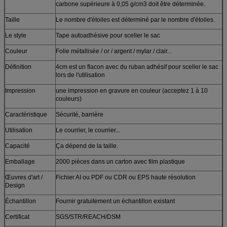
carbone supérieure à 0,05 g/cm3 doit être déterminée.
Taille
Le nombre d'étoiles est déterminé par le nombre d'étoiles.
Le style
Tape autoadhésive pour sceller le sac
Couleur
Folie métallisée / or / argent / mylar / clair...
Définition
4cm est un flacon avec du ruban adhésif pour sceller le sac
lors de l'utilisation
Impression
une impression en gravure en couleur (acceptez 1 à 10
couleurs)
Caractéristique
Sécurité, barrière
Utilisation
Le courrier, le courrier...
Capacité
Ça dépend de la taille.
Emballage
2000 pièces dans un carton avec film plastique
Œuvres d'art /
Fichier AI ou PDF ou CDR ou EPS haute résolution
Design
Échantillon
Fournir gratuitement un échantillon existant
Certificat
SGS/STR/REACH/DSM