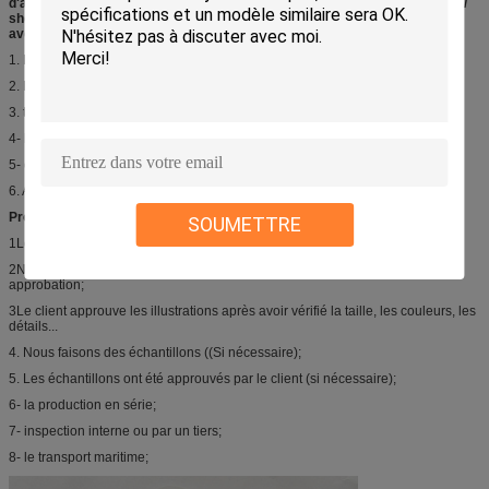
d'aluminium antistatique avec crochet en plastique pour sous-vêtements /
shorts / pantalon / boxers
Veuillez fournir ci-dessous des détails si vous
avez besoin d'un devis précis.
1. Le style du sac (s'il est possible, montrez-nous des photos);
2. Matériau et épaisseur;
3. taille;
4- l' imprimerie et la conception;
5- quantité;
6. Autres accessoires ou détails que vous avez requis;
Processus de production:
SOUMETTRE
1Le client fournit la conception ou les illustrations;
2Nous renvoyons la preuve de l' artwork après la mise en forme pour
approbation;
3Le client approuve les illustrations après avoir vérifié la taille, les couleurs, les
détails...
4. Nous faisons des échantillons ((Si nécessaire);
5. Les échantillons ont été approuvés par le client (si nécessaire);
6- la production en série;
7- inspection interne ou par un tiers;
8- le transport maritime;