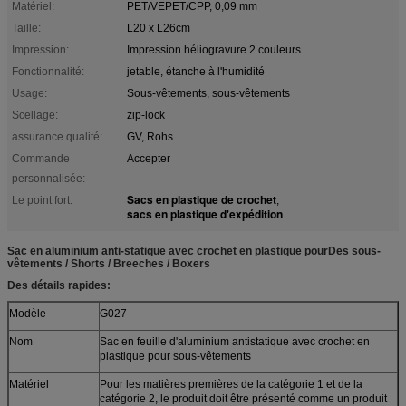
Matériel:
PET/VEPET/CPP, 0,09 mm
Taille:
L20 x L26cm
Impression:
Impression héliogravure 2 couleurs
Fonctionnalité:
jetable, étanche à l'humidité
Usage:
Sous-vêtements, sous-vêtements
Scellage:
zip-lock
assurance qualité:
GV, Rohs
Commande
Accepter
personnalisée:
Sacs en plastique de crochet
Le point fort:
,
sacs en plastique d'expédition
Sac en aluminium anti-statique avec crochet en plastique pour
Des sous-
vêtements / Shorts / Breeches / Boxers
Des détails rapides:
Modèle
G027
Nom
Sac en feuille d'aluminium antistatique avec crochet en
plastique pour sous-vêtements
Matériel
Pour les matières premières de la catégorie 1 et de la
catégorie 2, le produit doit être présenté comme un produit