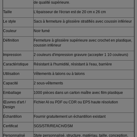
de qualité supérieure.
Taille
L'épaisseur de l'écran est de 20 cm x 26 cm
Le style
Sacs à fermeture à glissière stratifiés avec coussin inférieur
Couleur
Noir fumé
Définition
Fermeture à glissière supérieure avec crochet en plastique,
coussin inférieur
Impression
2 couleurs d'impression gravure (accepter 1 10 couleurs)
Caractéristique
Résistant à l'humidité, résistant à l'eau, barrière
Utilisation
Vêtements à talons ou à talons
Capacité
2 sous-vêtements
Emballage
1000 pièces dans un carton maître avec film plastique
Œuvres d'art /
Fichier AI ou PDF ou CDR ou EPS haute résolution
Design
Échantillon
Fournir gratuitement un échantillon existant
Certificat
SGS/STR/REACH/DSM
Personnalisé
Style personnalisé, structure, matériau, taille, conception,