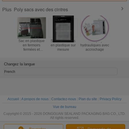
Poly sacs avec des cintres
Plus
Sac en plastique
Sacs à crochets
Sacs poly
Les poly 
en fermoirs
en plastique sur
hydrauliques avec
serru
fermées et
mesure
accrochage
refermab
laminés
fermeture
avec des 
s'accroch
Changez la langue
sacs impri
coutum
French
plasti
Accueil
|
A propos de nous
|
Contactez-nous
|
Plan du site
|
Privacy Policy
Vue de bureau
Copyright © 2015 - 2026 DONGGUAN SEALAND PACKAGING BAG CO., LTD.
All rights reserved.