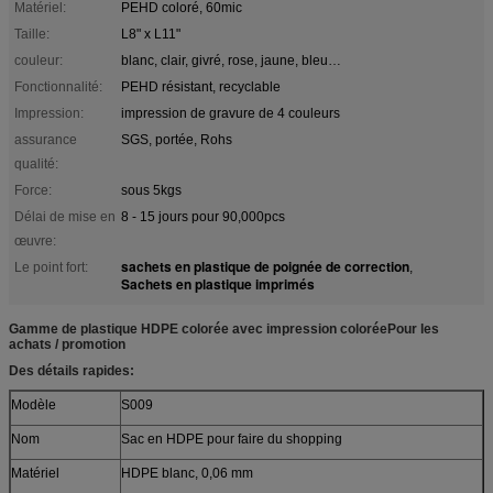
Matériel:
PEHD coloré, 60mic
Taille:
L8" x L11"
couleur:
blanc, clair, givré, rose, jaune, bleu…
Fonctionnalité:
PEHD résistant, recyclable
Impression:
impression de gravure de 4 couleurs
assurance
SGS, portée, Rohs
qualité:
Force:
sous 5kgs
Délai de mise en
8 - 15 jours pour 90,000pcs
œuvre:
sachets en plastique de poignée de correction
Le point fort:
,
Sachets en plastique imprimés
Gamme de plastique HDPE colorée avec impression colorée
Pour les
achats / promotion
Des détails rapides:
Modèle
S009
Nom
Sac en HDPE pour faire du shopping
Matériel
HDPE blanc, 0,06 mm