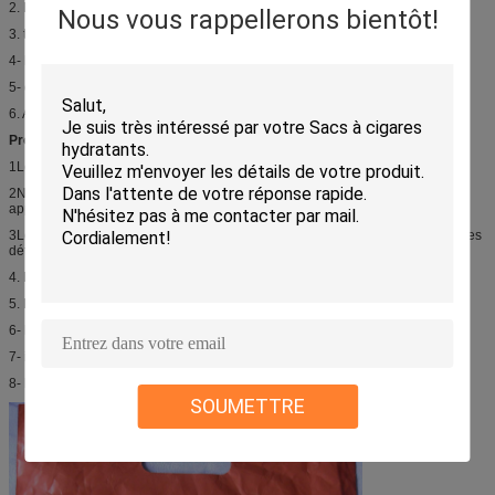
2. Matériau et épaisseur;
Nous vous rappellerons bientôt!
3. taille;
4- l' imprimerie et la conception;
5- quantité;
6. Autres détails ou accessoires que vous avez requis;
Processus de production:
1Le client fournit la conception ou les illustrations;
2Nous renvoyons la preuve de l' artwork après la mise en forme pour
approbation;
3Le client approuve les illustrations après avoir vérifié la taille, les couleurs, les
détails...
4. Nous faisons des échantillons ((Si nécessaire);
5. Les échantillons ont été approuvés par le client (si nécessaire);
6- la production en série;
7- inspection interne ou par un tiers;
8- le transport maritime;
SOUMETTRE