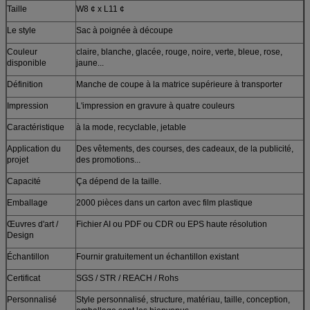
Taille
W8 ¢ x L11 ¢
Le style
Sac à poignée à découpe
Couleur
claire, blanche, glacée, rouge, noire, verte, bleue, rose,
disponible
jaune...
Définition
Manche de coupe à la matrice supérieure à transporter
Impression
L'impression en gravure à quatre couleurs
Caractéristique
à la mode, recyclable, jetable
Application du
Des vêtements, des courses, des cadeaux, de la publicité,
projet
des promotions...
Capacité
Ça dépend de la taille.
Emballage
2000 pièces dans un carton avec film plastique
Œuvres d'art /
Fichier AI ou PDF ou CDR ou EPS haute résolution
Design
Échantillon
Fournir gratuitement un échantillon existant
Certificat
SGS / STR / REACH / Rohs
Personnalisé
Style personnalisé, structure, matériau, taille, conception,