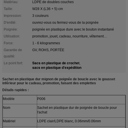
Matériau:
LDPE de doubles couches
Taille:
W28 X (L36 + 5) cm
Impression:
3 couleurs
D'entité:
ouvrez-vous ou fermez-vous de la poignée
Poignée:
poignée en plastique dure avec le bouton instantané
Utilisation:
promotion, jouet, cadeau, nourriture, vêtement…
Force:
1 - 6 kilogrammes
Garantie de
GV, ROHS, PORTÉE
qualité:
Sacs en plastique de crochet
Le point fort:
,
sacs en plastique d'expédition
Sachet en plastique dur mignon de poignée de boucle avec le gousset
inférieur pour le cadeau, promotion, faisant des emplettes
Détails rapides :
Modèle
P006
Nom
Sachet en plastique dur de poignée de boucle pour
l'achat
Matériel
LDPE clair/LDPE blanc, 0.06mm/0.06mm