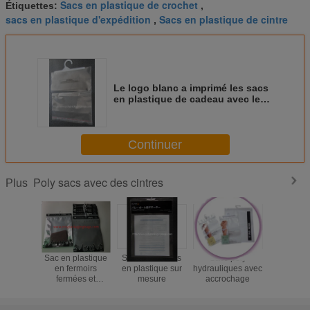
Sacs en plastique de crochet
Étiquettes:
,
sacs en plastique d'expédition
Sacs en plastique de cintre
,
Le logo blanc a imprimé les sacs
en plastique de cadeau avec les
poignées/gousset du fond
Continuer
Poly sacs avec des cintres
Plus
Sac en plastique
Sacs à crochets
Sacs poly
Les poly 
en fermoirs
en plastique sur
hydrauliques avec
serru
fermées et
mesure
accrochage
refermab
laminés
fermeture
avec des 