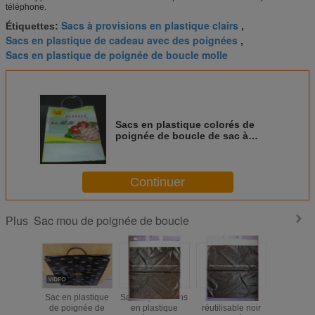
téléphone.
Sacs à provisions en plastique clairs
Étiquettes:
,
Sacs en plastique de cadeau avec des poignées
,
Sacs en plastique de poignée de boucle molle
Sacs en plastique colorés de
poignée de boucle de sac à
provisions pour la saucisse,
légumes
Continuer
Sac mou de poignée de boucle
Plus
Sac en plastique
Sacs à provisions
Sac mou
Sac mo
de poignée de
en plastique
réutilisable noir
poigné