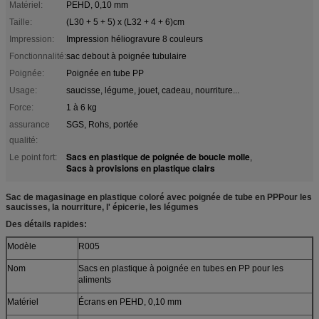
Matériel:
PEHD, 0,10 mm
Taille:
(L30 + 5 + 5) x (L32 + 4 + 6)cm
Impression:
Impression héliogravure 8 couleurs
Fonctionnalité:
sac debout à poignée tubulaire
Poignée:
Poignée en tube PP
Usage:
saucisse, légume, jouet, cadeau, nourriture...
Force:
1 à 6 kg
assurance
SGS, Rohs, portée
qualité:
Sacs en plastique de poignée de boucle molle
Le point fort:
,
Sacs à provisions en plastique clairs
Sac de magasinage en plastique coloré avec poignée de tube en PP
Pour les
saucisses, la nourriture, l' épicerie, les légumes
Des détails rapides:
Modèle
R005
Nom
Sacs en plastique à poignée en tubes en PP pour les
aliments
Matériel
Écrans en PEHD, 0,10 mm