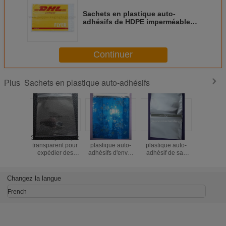
Sachets en plastique auto-
adhésifs de HDPE imperméable
pour exprès d'air
Continuer
Sachets en plastique auto-adhésifs
Plus
Sacs en plastique
Sachets en
Sachet en
Poly sacs
transparent pour
plastique auto-
plastique auto-
adhés
expédier des
adhésifs d'envoi
adhésif de sac
d'anno
vêtements
métallique avec la
argenté de papier
bande
aluminium avec le
permanente
joint adhésif
Changez la langue
French